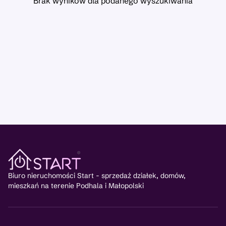
Brak wyników dla podanego wyszukiwania
Biuro nieruchomości Start - sprzedaż działek, domów,
mieszkań na terenie Podhala i Małopolski